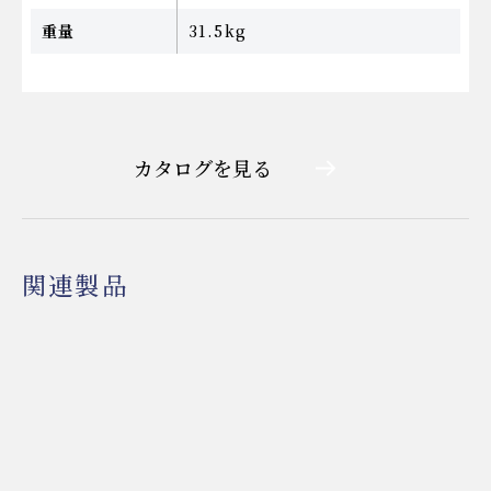
重量
31.5kg
カタログを見る
関連製品
入浴用電動リフト(設置工事不
入浴用電動リフト（アンカー固
要タイプ)
定タイプ）